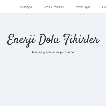
Anasayfa
Gizlilik Politikası
Yasal Uyarı
Ha
Enerji Dolu Fikirler
Hayatına güç katan neşeli öneriler!
https://ilbet.online