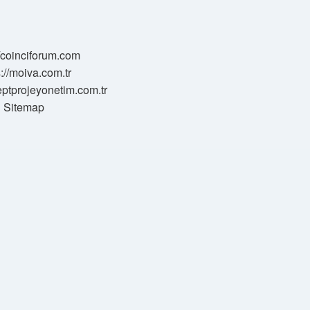
//coinciforum.com
s://moiva.com.tr
eptprojeyonetim.com.tr
Sitemap