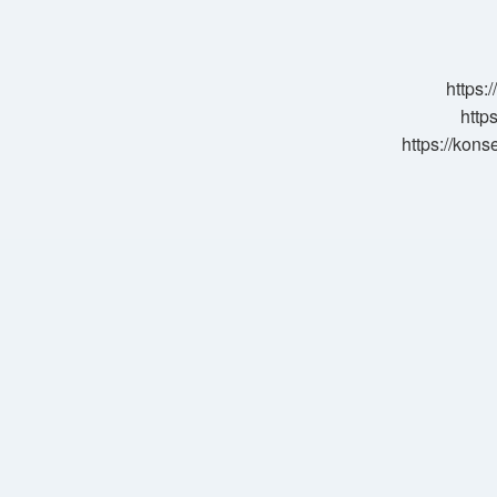
Hangi
Kanalda
https:
http
https://kons