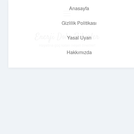
Anasayfa
menüyü
aç
Gizlilik Politikası
Enerji Dolu Fikirler
Yasal Uyarı
Hayatına güç katan neşeli öneriler!
Hakkımızda