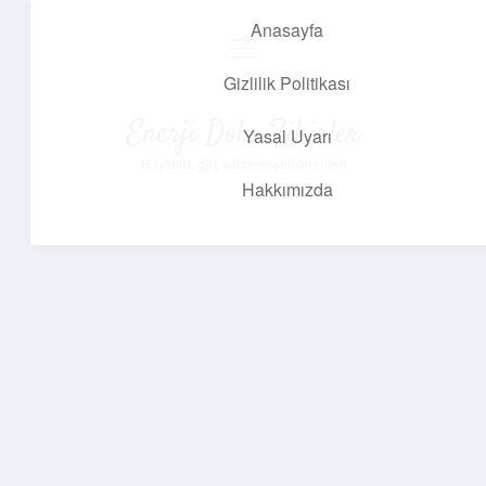
Anasayfa
menüyü
aç
Gizlilik Politikası
Enerji Dolu Fikirler
Yasal Uyarı
Hayatına güç katan neşeli öneriler!
Hakkımızda