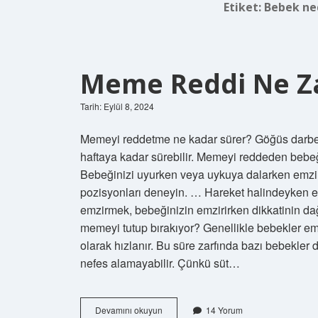
Etiket:
Bebek ne
Meme Reddi Ne Z
Tarih: Eylül 8, 2024
Memeyi reddetme ne kadar sürer? Göğüs darbesi 
haftaya kadar sürebilir. Memeyi reddeden bebe
Bebeğinizi uyurken veya uykuya dalarken emzir
pozisyonları deneyin. … Hareket halindeyken em
emzirmek, bebeğinizin emzirirken dikkatinin dağı
memeyi tutup bırakıyor? Genellikle bebekler emm
olarak hızlanır. Bu süre zarfında bazı bebekler
nefes alamayabilir. Çünkü süt…
Meme
Devamını okuyun
14 Yorum