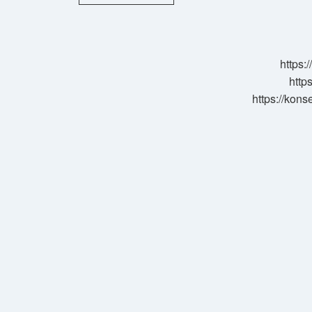
Reddi
Ne
Zamana
Kadar
Sürer
https:
http
https://kons