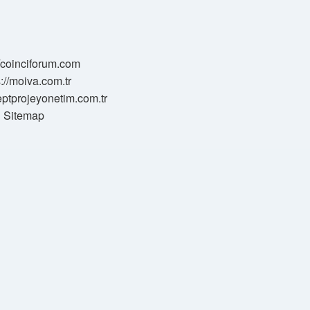
//coinciforum.com
s://moiva.com.tr
eptprojeyonetim.com.tr
Sitemap