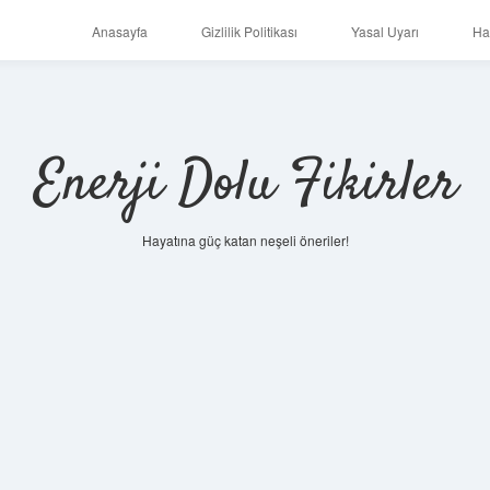
Anasayfa
Gizlilik Politikası
Yasal Uyarı
Ha
Enerji Dolu Fikirler
Hayatına güç katan neşeli öneriler!
https://ilbet.online/