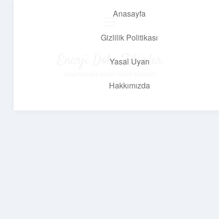
Anasayfa
menüyü
aç
Gizlilik Politikası
Enerji Dolu Fikirler
Yasal Uyarı
Hayatına güç katan neşeli öneriler!
Hakkımızda