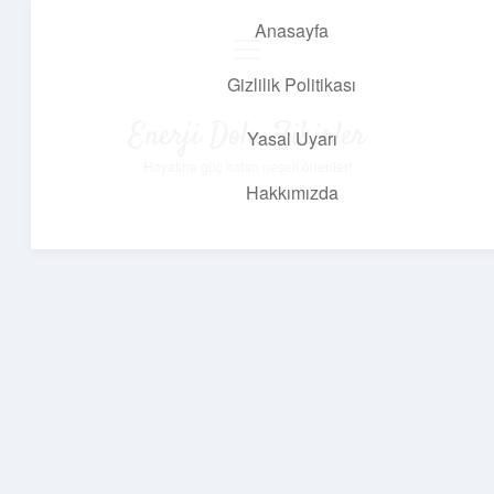
Anasayfa
menüyü
aç
Gizlilik Politikası
Enerji Dolu Fikirler
Yasal Uyarı
Hayatına güç katan neşeli öneriler!
Hakkımızda