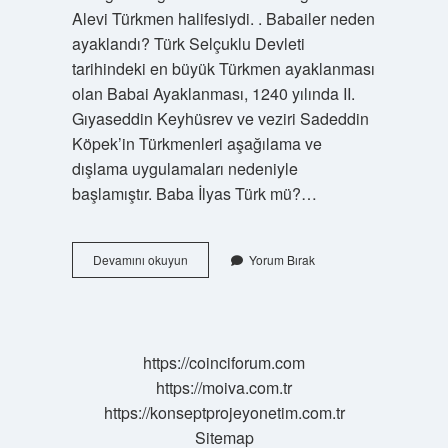
Alevi Türkmen halifesiydi. . Babailer neden
ayaklandı? Türk Selçuklu Devleti
tarihindeki en büyük Türkmen ayaklanması
olan Babai Ayaklanması, 1240 yılında II.
Gıyaseddin Keyhüsrev ve veziri Sadeddin
Köpek’in Türkmenleri aşağılama ve
dışlama uygulamaları nedeniyle
başlamıştır. Baba İlyas Türk mü?…
Babailik
Devamını okuyun
Yorum Bırak
Tarikatı
Nedir
https://coinciforum.com
https://moiva.com.tr
https://konseptprojeyonetim.com.tr
Sitemap