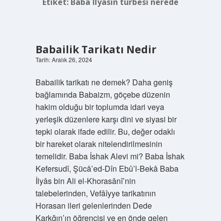
Etiket:
Baba İlyasın türbesi nerede
Babailik Tarikatı Nedir
Tarih: Aralık 26, 2024
Babailik tarikatı ne demek? Daha geniş
bağlamında Babaizm, göçebe düzenin
hakim olduğu bir toplumda idari veya
yerleşik düzenlere karşı dini ve siyasi bir
tepki olarak ifade edilir. Bu, değer odaklı
bir hareket olarak nitelendirilmesinin
temelidir. Baba İshak Alevi mi? Baba İshak
Kefersudî, Şücâ’ed-Dîn Ebû’l-Bekâ Baba
İlyâs bin Ali el-Khorasânî’nin
talebelerinden, Vefâîyye tarikatının
Horasan ileri gelenlerinden Dede
Karkğın’ın öğrencisi ve en önde gelen