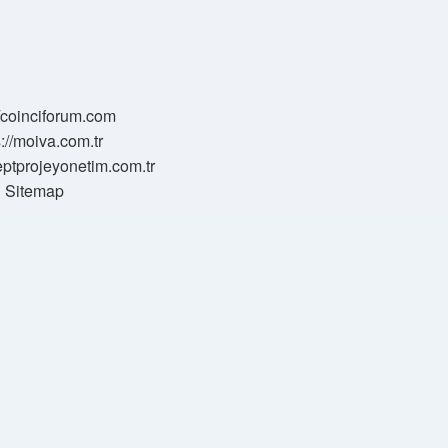
//coinciforum.com
s://moiva.com.tr
eptprojeyonetim.com.tr
Sitemap