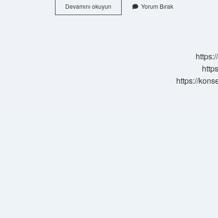
2023
Devamını okuyun
Yorum Bırak
Yılında
Güneş
Tutulması
Ne
Zaman
https:
Olacak
http
https://kons