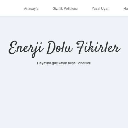
Anasayfa
Gizlilik Politikası
Yasal Uyarı
Ha
Enerji Dolu Fikirler
Hayatına güç katan neşeli öneriler!
https://ilbet.online