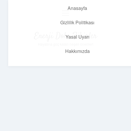
Anasayfa
menüyü
aç
Gizlilik Politikası
Enerji Dolu Fikirler
Yasal Uyarı
Hayatına güç katan neşeli öneriler!
Hakkımızda