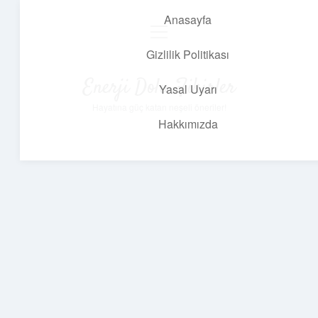
Anasayfa
menüyü
aç
Gizlilik Politikası
Enerji Dolu Fikirler
Yasal Uyarı
Hayatına güç katan neşeli öneriler!
Hakkımızda