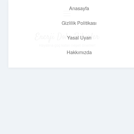
Anasayfa
menüyü
aç
Gizlilik Politikası
Enerji Dolu Fikirler
Yasal Uyarı
Hayatına güç katan neşeli öneriler!
Hakkımızda