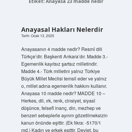
Etiket:
Anayasa 23 madde nedir
Anayasal Hakları Nelerdir
Tarih: Ocak 13, 2025
Anayasanın 4 madde nedir? Resmî dili
Türkçe’dir. Başkenti Ankara’dır. Madde 3.-
Egemenlik kayıtsız şartsız milletindir.
Madde 4.- Türk milletini yalnız Türkiye
Büyük Millet Meclisi temsil eder ve yalnız
o, millet adına egemenlik hakkını kullanır.
Anayasa 10 madde nedir? MADDE 10 –
Herkes, dil, ırk, renk, cinsiyet, siyasî
düşünce, felsefî inanç, din, mezhep ve
benzeri sebeplerle ayırım gözetilmeksizin
kanun önünde eşittir. (Ek fıkra: -5170/1
md.) Kadın ve erkek eşittir. Devlet, bu