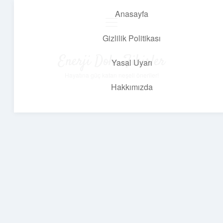
Anasayfa
menüyü
aç
Gizlilik Politikası
Enerji Dolu Fikirler
Yasal Uyarı
Hayatına güç katan neşeli öneriler!
Hakkımızda