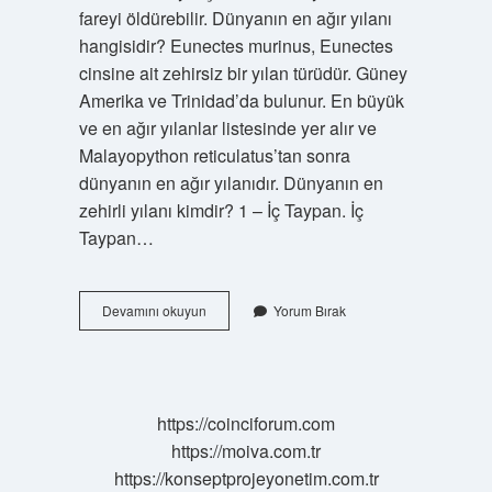
fareyi öldürebilir. Dünyanın en ağır yılanı
hangisidir? Eunectes murinus, Eunectes
cinsine ait zehirsiz bir yılan türüdür. Güney
Amerika ve Trinidad’da bulunur. En büyük
ve en ağır yılanlar listesinde yer alır ve
Malayopython reticulatus’tan sonra
dünyanın en ağır yılanıdır. Dünyanın en
zehirli yılanı kimdir? 1 – İç Taypan. İç
Taypan…
Dünyanın
Devamını okuyun
Yorum Bırak
En
Güçlü
Yılanı
Hangisi
https://coinciforum.com
https://moiva.com.tr
https://konseptprojeyonetim.com.tr