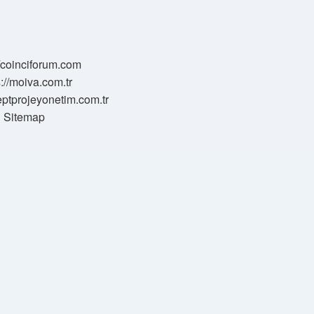
//coinciforum.com
s://moiva.com.tr
eptprojeyonetim.com.tr
Sitemap