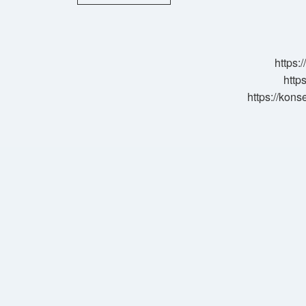
Bikarbonat
Yenir
Mi
https:
http
https://kons