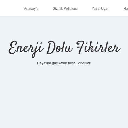
Anasayfa
Gizlilik Politikası
Yasal Uyarı
Ha
Enerji Dolu Fikirler
Hayatına güç katan neşeli öneriler!
https://ilbet.online