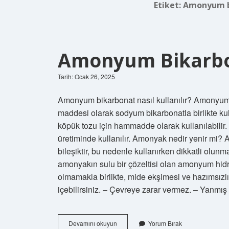
Etiket:
Amonyum bi
Amonyum Bikarbo
Tarih: Ocak 26, 2025
Amonyum bikarbonat nasıl kullanılır? Amonyum 
maddesi olarak sodyum bikarbonatla birlikte kull
köpük tozu için hammadde olarak kullanılabilir. 
üretiminde kullanılır. Amonyak nedir yenir mi? A
bileşiktir, bu nedenle kullanırken dikkatli olunm
amonyakın sulu bir çözeltisi olan amonyum hidr
olmamakla birlikte, mide ekşimesi ve hazımsızlık i
içebilirsiniz. – Çevreye zarar vermez. – Yanmış
Amonyum
Devamını okuyun
Yorum Bırak