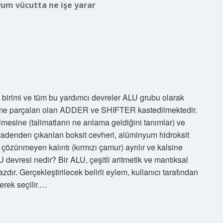
um vücutta ne işe yarar
 birimi ve tüm bu yardımcı devreler ALU grubu olarak
leme parçaları olan ADDER ve SHIFTER kastedilmektedir.
mesine (talimatların ne anlama geldiğini tanımlar) ve
Madenden çıkarılan boksit cevheri, alüminyum hidroksit
n çözünmeyen kalıntı (kırmızı çamur) ayrılır ve kalsine
U devresi nedir? Bir ALU, çeşitli aritmetik ve mantıksal
zdır. Gerçekleştirilecek belirli eylem, kullanıcı tarafından
ilerek seçilir.…