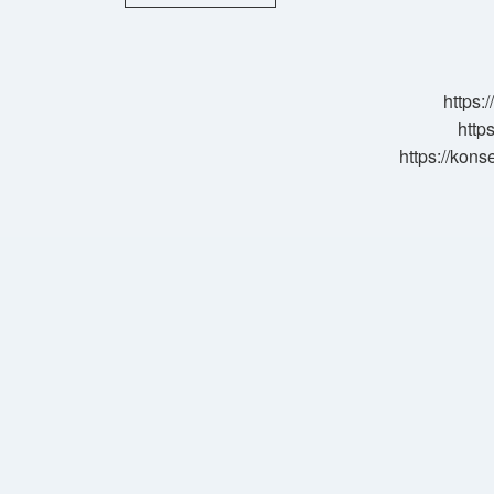
Control
Nedir
https:
http
https://kons