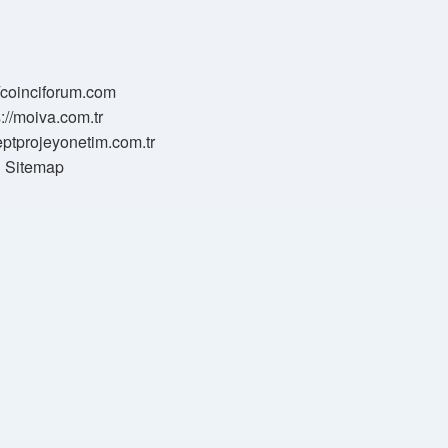
//coinciforum.com
s://moiva.com.tr
eptprojeyonetim.com.tr
Sitemap