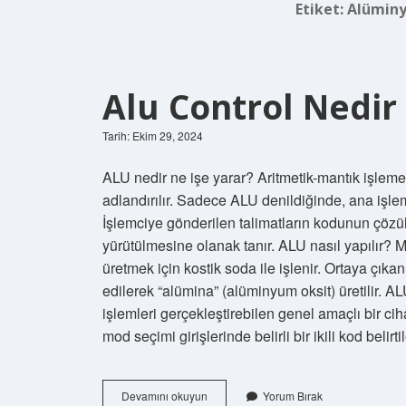
Etiket:
Alüminy
Alu Control Nedir
Tarih: Ekim 29, 2024
ALU nedir ne işe yarar? Aritmetik-mantık işleme
adlandırılır. Sadece ALU denildiğinde, ana iş
İşlemciye gönderilen talimatların kodunun çözül
yürütülmesine olanak tanır. ALU nasıl yapılır? 
üretmek için kostik soda ile işlenir. Ortaya çıka
edilerek “alümina” (alüminyum oksit) üretilir. AL
işlemleri gerçekleştirebilen genel amaçlı bir ciha
mod seçimi girişlerinde belirli bir ikili kod belirt
Alu
Devamını okuyun
Yorum Bırak