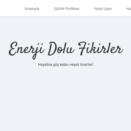
Anasayfa
Gizlilik Politikası
Yasal Uyarı
Ha
Enerji Dolu Fikirler
Hayatına güç katan neşeli öneriler!
https://ilbet.onlin